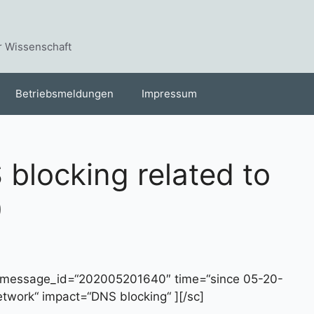
r Wissenschaft
Betriebsmeldungen
Impressum
 blocking related to
0
 message_id=“202005201640″ time=“since 05-20-
twork“ impact=“DNS blocking“ ][/sc]