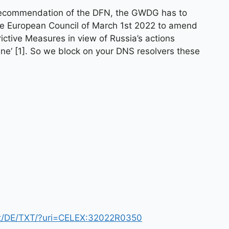
recommendation of the DFN, the GWDG has to
he European Council of March 1st 2022 to amend
ictive Measures in view of Russia’s actions
aine‘ [1]. So we block on your DNS resolvers these
tent/DE/TXT/?uri=CELEX:32022R0350