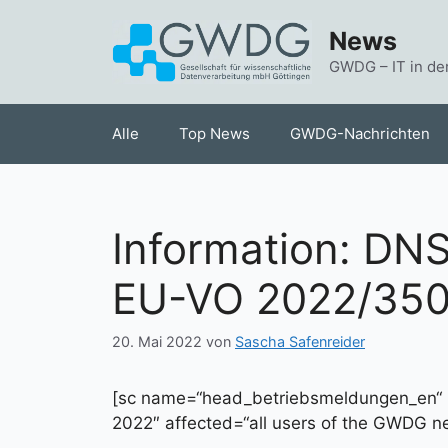
Zum
News
Inhalt
springen
GWDG – IT in de
Alle
Top News
GWDG-Nachrichten
Information: DNS
EU-VO 2022/35
20. Mai 2022
von
Sascha Safenreider
[sc name=“head_betriebsmeldungen_en“
2022″ affected=“all users of the GWDG ne