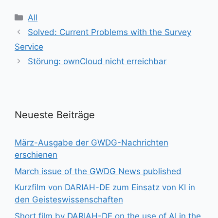
Kategorien
All
Solved: Current Problems with the Survey
Service
Störung: ownCloud nicht erreichbar
Neueste Beiträge
März-Ausgabe der GWDG-Nachrichten
erschienen
March issue of the GWDG News published
Kurzfilm von DARIAH-DE zum Einsatz von KI in
den Geisteswissenschaften
Short film by DARIAH-DE on the use of AI in the