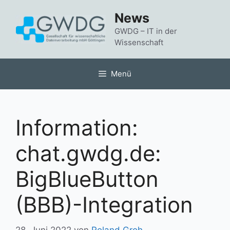
Zum
News
Inhalt
springen
GWDG – IT in der
Wissenschaft
Menü
Information:
chat.gwdg.de:
BigBlueButton
(BBB)-Integration
28. Juni 2022
von
Roland Groh