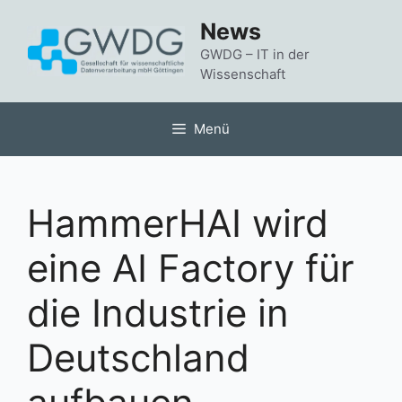
Zum
News
Inhalt
springen
GWDG – IT in der
Wissenschaft
Menü
HammerHAI wird
eine AI Factory für
die Industrie in
Deutschland