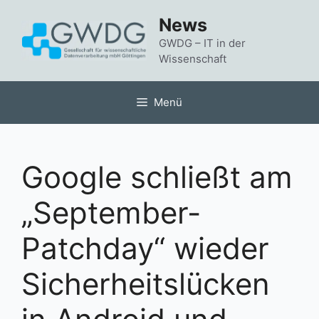
Zum
News
Inhalt
springen
GWDG – IT in der
Wissenschaft
Menü
Google schließt am
„September-
Patchday“ wieder
Sicherheitslücken