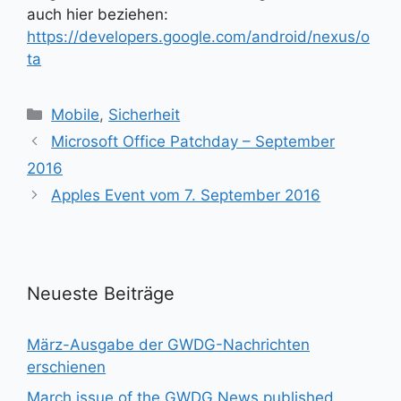
auch hier beziehen:
https://developers.google.com/android/nexus/o
ta
Kategorien
Mobile
,
Sicherheit
Microsoft Office Patchday – September
2016
Apples Event vom 7. September 2016
Neueste Beiträge
März-Ausgabe der GWDG-Nachrichten
erschienen
March issue of the GWDG News published