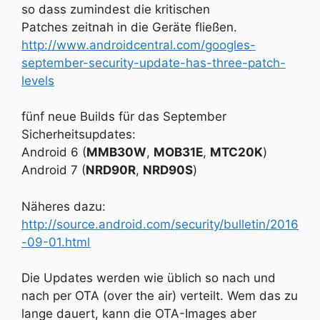
so dass zumindest die kritischen
Patches zeitnah in die Geräte fließen.
http://www.androidcentral.com/googles-
september-security-update-has-three-patch-
levels
fünf neue Builds für das September
Sicherheitsupdates:
Android 6 (
MMB30W
,
MOB31E
,
MTC20K
)
Android 7 (
NRD90R
,
NRD90S
)
Näheres dazu:
http://source.android.com/security/bulletin/2016
-09-01.html
Die Updates werden wie üblich so nach und
nach per OTA (over the air) verteilt. Wem das zu
lange dauert, kann die OTA-Images aber