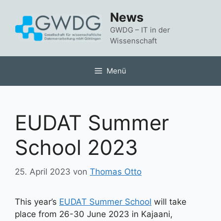
Zum
News
Inhalt
springen
GWDG – IT in der
Wissenschaft
Menü
EUDAT Summer
School 2023
25. April 2023
von
Thomas Otto
This year’s
EUDAT Summer School
will take
place from 26-30 June 2023 in Kajaani,