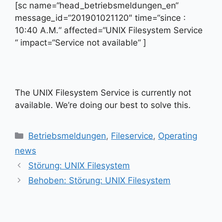
[sc name=“head_betriebsmeldungen_en“
message_id=“201901021120″ time=“since :
10:40 A.M.“ affected=“UNIX Filesystem Service
“ impact=“Service not available“ ]
The UNIX Filesystem Service is currently not
available. We’re doing our best to solve this.
Kategorien
Betriebsmeldungen
,
Fileservice
,
Operating
news
Störung: UNIX Filesystem
Behoben: Störung: UNIX Filesystem