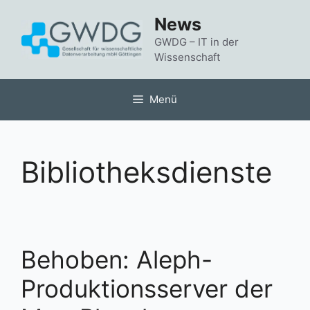
Zum
News
Inhalt
springen
GWDG – IT in der
Wissenschaft
Menü
Bibliotheksdienste
Behoben: Aleph-
Produktionsserver der