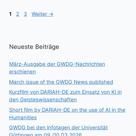
Seite
Seite
Seite
1
2
3
Weiter
→
Neueste Beiträge
März-Ausgabe der GWDG-Nachrichten
erschienen
March issue of the GWDG News published
Kurzfilm von DARIAH-DE zum Einsatz von KI in
den Geisteswissenschaften
Short film by DARIAH-DE on the use of AI in the
Humanities
GWDG bei den Infotagen der Universität
Göttingen am 09./10.03.2026