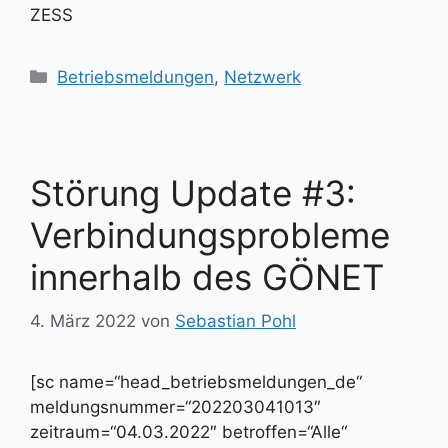
ZESS
Kategorien
Betriebsmeldungen
,
Netzwerk
Störung Update #3:
Verbindungsprobleme
innerhalb des GÖNET
4. März 2022
von
Sebastian Pohl
[sc name=“head_betriebsmeldungen_de“
meldungsnummer=“202203041013″
zeitraum=“04.03.2022″ betroffen=“Alle“