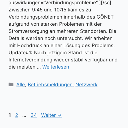
auswirkungen=“Verbindungsprobleme“ ][/sc]
Zwischen 9:45 und 10:15 kam es zu
Verbindungsproblemen innerhalb des GÖNET
aufgrund von starken Problemen mit der
Stromversorgung an mehreren Standorten. Die
Details werden noch untersucht. Wir arbeiten
mit Hochdruck an einer Lösung des Problems.
Update#1: Nach jetzigem Stand ist die
Internetverbindung wieder stabil verfügbar und
die meisten …
Weiterlesen
Kategorien
Alle
,
Betriebsmeldungen
,
Netzwerk
Seite
Seite
Seite
1
2
…
34
Weiter
→